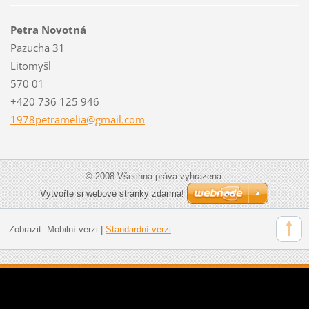
Petra Novotná
Pazucha 31
Litomyšl
570 01
+420 736 125 946
1978petr
amelia@g
mail.com
© 2008 Všechna práva vyhrazena.
Vytvořte si webové stránky zdarma!
Zobrazit:
Mobilní verzi
|
Standardní verzi