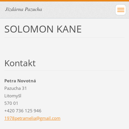
Jízdárna Pazucha
SOLOMON KANE
Kontakt
Petra Novotná
Pazucha 31
Litomyšl
570 01
+420 736 125 946
1978petr
amelia@g
mail.com