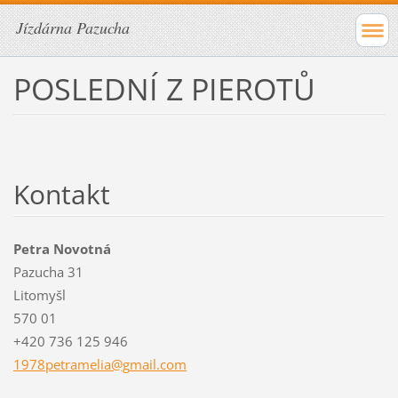
Jízdárna Pazucha
POSLEDNÍ Z PIEROTŮ
Kontakt
Petra Novotná
Pazucha 31
Litomyšl
570 01
+420 736 125 946
1978petr
amelia@g
mail.com