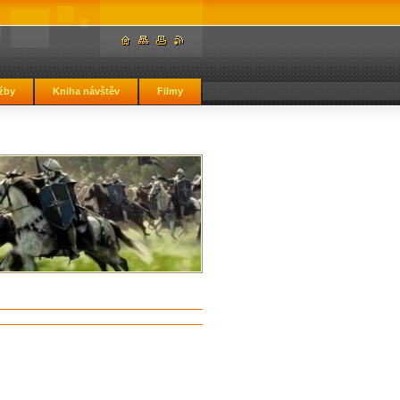
žby
Kniha návštěv
Filmy