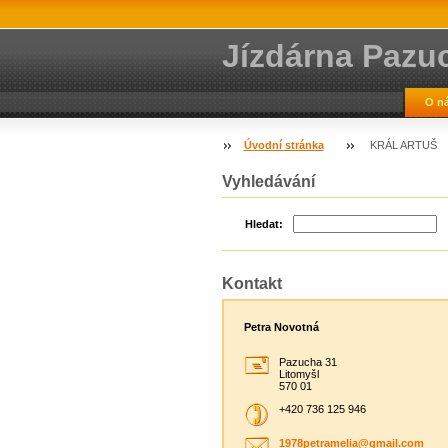
Jízdárna Pazu
O n
Úvodní stránka
KRÁL ARTUŠ
Vyhledávání
Hledat:
Kontakt
Petra Novotná
Pazucha 31
Litomyšl
570 01
+420 736 125 946
1978petr
amelia@g
mail.com