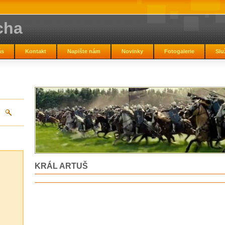
cha
ás
Kontakt
Napište nám
Novinky
Fotogalerie
Slu
KRÁL ARTUŠ