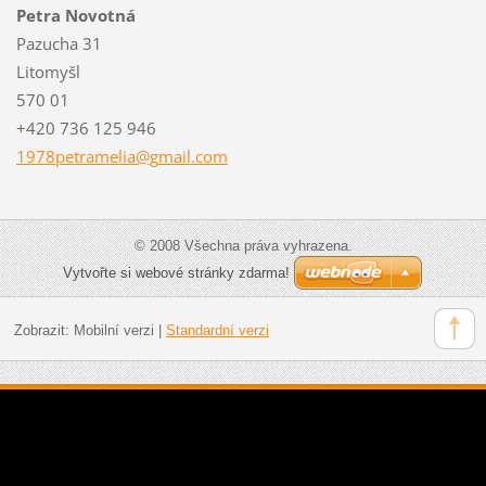
Petra Novotná
Pazucha 31
Litomyšl
570 01
+420 736 125 946
1978petr
amelia@g
mail.com
© 2008 Všechna práva vyhrazena.
Vytvořte si webové stránky zdarma!
Zobrazit:
Mobilní verzi
|
Standardní verzi