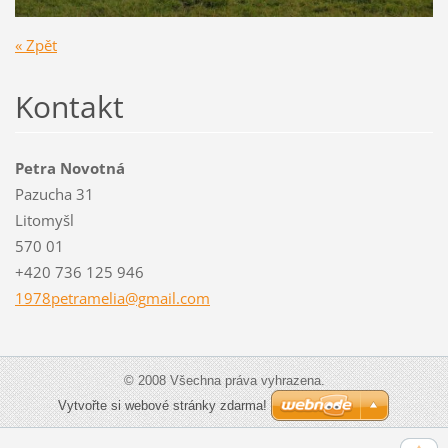
« Zpět
Kontakt
Petra Novotná
Pazucha 31
Litomyšl
570 01
+420 736 125 946
1978petr
amelia@g
mail.com
© 2008 Všechna práva vyhrazena.
Vytvořte si webové stránky zdarma!